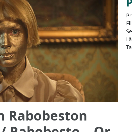
Pr
Fi
Se
Lä
Ta
n Rabobeston
/ Rabobesto – Or