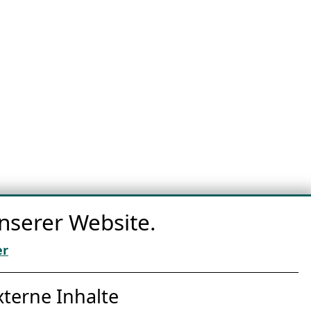
nserer Website.
er
nternet Partner
xterne Inhalte