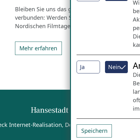
Wi
Bleiben Sie uns das ganze Jahr über
be
verbunden: Werden Sie Freund der
Ak
Nordischen Filmtage Lübeck.
pe
Di
ka
Mehr erfahren
A
Ja
Nein
Di
Be
la
of
im
beck
Internet-Realisation, Design und Content-Man
Speichern