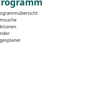
Programm
ogrammübersicht
lmsuche
ktionen
nder
gesplaner