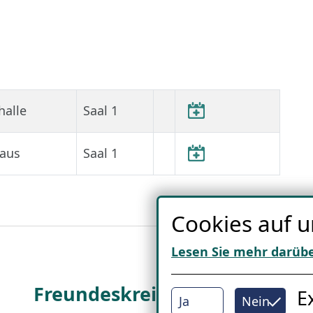
halle
Saal 1
aus
Saal 1
Cookies auf u
Lesen Sie mehr darüb
Freundes­kreis
I
E
Ja
Nein