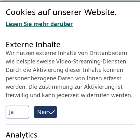
Cookie-Richtlinien
Cookies auf unserer Website.
AGBs
Download „Nordic Tango“
Lesen Sie mehr darüber
Freundes­kreis
Externe Inhalte
Wir nutzen externe Inhalte von Drittanbietern
Bleiben Sie uns das ganze Jahr über verbunden:
wie beispielsweise Video-Streaming-Diensten.
Werden Sie Freund der Nordischen Filmtage
Durch die Aktivierung dieser Inhalte können
Lübeck.
personenbezogene Daten von Ihnen erfasst
werden. Die Zustimmung zur Aktivierung ist
freiwillig und kann jederzeit widerrufen werden.
Mehr erfahren
Ja
Nein
Internet Partner
Analytics