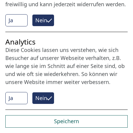
freiwillig und kann jederzeit widerrufen werden.
Impressum
Datenschutzerklärung
Ja
Nein
Cookie-Richtlinien
AGBs
Analytics
Download „Nordic Tango“
Diese Cookies lassen uns verstehen, wie sich
Besucher auf unserer Webseite verhalten, z.B.
Freundes­kreis
wie lange sie im Schnitt auf einer Seite sind, ob
und wie oft sie wiederkehren. So können wir
Bleiben Sie uns das ganze Jahr über verbunden:
unsere Website immer weiter verbessern.
Werden Sie Freund der Nordischen Filmtage
Lübeck.
Ja
Nein
Mehr erfahren
Speichern