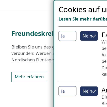
Cookies auf u
Lesen Sie mehr darüb
Freundes­kreis
I
E
Ja
Nein
Wi
Bleiben Sie uns das ganze Jahr über
be
verbunden: Werden Sie Freund der
Ak
Nordischen Filmtage Lübeck.
pe
Di
ka
Mehr erfahren
A
Ja
Nein
Di
Be