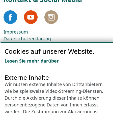
Impressum
Datenschutzerklärung
Cookie-Richtlinien
Cookies auf unserer Website.
AGBs
Download „Nordic Tango“
Lesen Sie mehr darüber
Freundes­kreis
Externe Inhalte
Wir nutzen externe Inhalte von Drittanbietern
Bleiben Sie uns das ganze Jahr über verbunden:
wie beispielsweise Video-Streaming-Diensten.
Werden Sie Freund der Nordischen Filmtage
Durch die Aktivierung dieser Inhalte können
Lübeck.
personenbezogene Daten von Ihnen erfasst
werden. Die Zustimmung zur Aktivierung ist