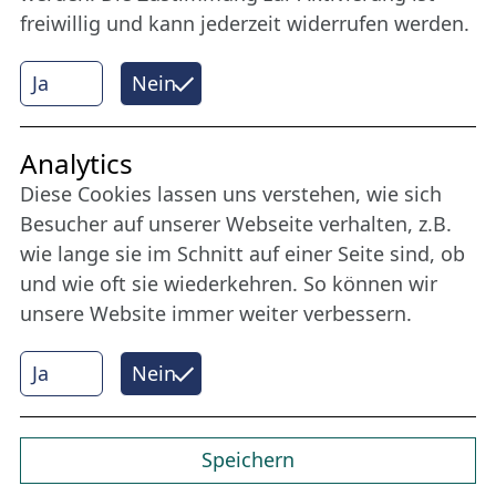
freiwillig und kann jederzeit widerrufen werden.
Mehr erfahren
Ja
Nein
Internet Partner
Analytics
Diese Cookies lassen uns verstehen, wie sich
Besucher auf unserer Webseite verhalten, z.B.
wie lange sie im Schnitt auf einer Seite sind, ob
und wie oft sie wiederkehren. So können wir
unsere Website immer weiter verbessern.
Ja
Nein
© 2026 Nordische Filmtage Lübeck
Internet-
Realisation, Design und Content-Management:
CONVOTIS Lübeck GmbH
Speichern