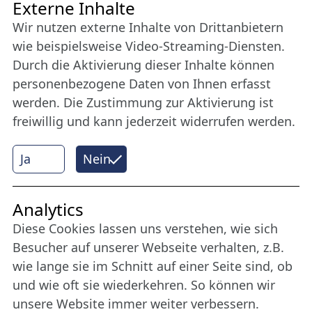
Freundes­kreis
Externe Inhalte
Wir nutzen externe Inhalte von Drittanbietern
Bleiben Sie uns das ganze Jahr über verbunden:
wie beispielsweise Video-Streaming-Diensten.
Werden Sie Freund der Nordischen Filmtage
Durch die Aktivierung dieser Inhalte können
Lübeck.
personenbezogene Daten von Ihnen erfasst
werden. Die Zustimmung zur Aktivierung ist
freiwillig und kann jederzeit widerrufen werden.
Mehr erfahren
Ja
Nein
Internet Partner
Analytics
Diese Cookies lassen uns verstehen, wie sich
Besucher auf unserer Webseite verhalten, z.B.
wie lange sie im Schnitt auf einer Seite sind, ob
und wie oft sie wiederkehren. So können wir
unsere Website immer weiter verbessern.