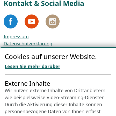
Kontakt & Social Media
Impressum
Datenschutzerklärung
Cookie-Richtlinien
Cookies auf unserer Website.
AGBs
Download „Nordic Tango“
Lesen Sie mehr darüber
Freundes­kreis
Externe Inhalte
Wir nutzen externe Inhalte von Drittanbietern
Bleiben Sie uns das ganze Jahr über verbunden:
wie beispielsweise Video-Streaming-Diensten.
Werden Sie Freund der Nordischen Filmtage
Durch die Aktivierung dieser Inhalte können
Lübeck.
personenbezogene Daten von Ihnen erfasst