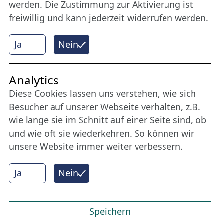
werden. Die Zustimmung zur Aktivierung ist
freiwillig und kann jederzeit widerrufen werden.
Mehr erfahren
Ja
Nein
Internet Partner
Analytics
Diese Cookies lassen uns verstehen, wie sich
Besucher auf unserer Webseite verhalten, z.B.
wie lange sie im Schnitt auf einer Seite sind, ob
und wie oft sie wiederkehren. So können wir
unsere Website immer weiter verbessern.
Ja
Nein
© 2026 Nordische Filmtage Lübeck
Internet-
Realisation, Design und Content-Management:
CONVOTIS Lübeck GmbH
Speichern