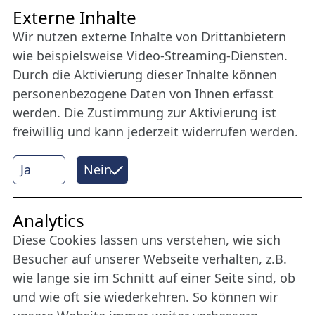
Freundes­kreis
Externe Inhalte
Wir nutzen externe Inhalte von Drittanbietern
Bleiben Sie uns das ganze Jahr über verbunden:
wie beispielsweise Video-Streaming-Diensten.
Werden Sie Freund der Nordischen Filmtage
Durch die Aktivierung dieser Inhalte können
Lübeck.
personenbezogene Daten von Ihnen erfasst
werden. Die Zustimmung zur Aktivierung ist
freiwillig und kann jederzeit widerrufen werden.
Mehr erfahren
Ja
Nein
Internet Partner
Analytics
Diese Cookies lassen uns verstehen, wie sich
Besucher auf unserer Webseite verhalten, z.B.
wie lange sie im Schnitt auf einer Seite sind, ob
und wie oft sie wiederkehren. So können wir