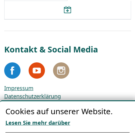
Kontakt & Social Media
Impressum
Datenschutzerklärung
Cookie-Richtlinien
Cookies auf unserer Website.
AGBs
Download „Nordic Tango“
Lesen Sie mehr darüber