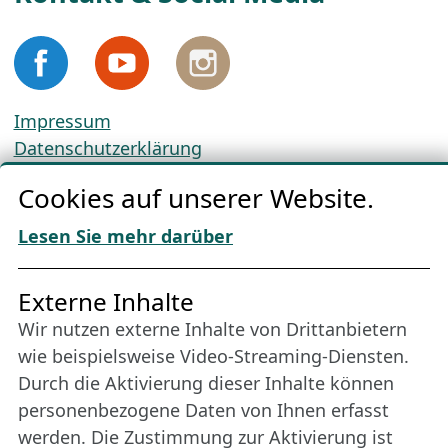
Impressum
Datenschutzerklärung
Cookie-Richtlinien
Cookies auf unserer Website.
AGBs
Download „Nordic Tango“
Lesen Sie mehr darüber
Freundes­kreis
Externe Inhalte
Wir nutzen externe Inhalte von Drittanbietern
Bleiben Sie uns das ganze Jahr über verbunden:
wie beispielsweise Video-Streaming-Diensten.
Werden Sie Freund der Nordischen Filmtage
Durch die Aktivierung dieser Inhalte können
Lübeck.
personenbezogene Daten von Ihnen erfasst
werden. Die Zustimmung zur Aktivierung ist