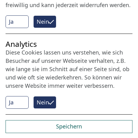
freiwillig und kann jederzeit widerrufen werden.
Mehr erfahren
Ja
Nein
Internet Partner
Analytics
Diese Cookies lassen uns verstehen, wie sich
Besucher auf unserer Webseite verhalten, z.B.
wie lange sie im Schnitt auf einer Seite sind, ob
und wie oft sie wiederkehren. So können wir
unsere Website immer weiter verbessern.
Ja
Nein
© 2026 Nordische Filmtage Lübeck
Internet-
Realisation, Design und Content-Management:
CONVOTIS Lübeck GmbH
Speichern