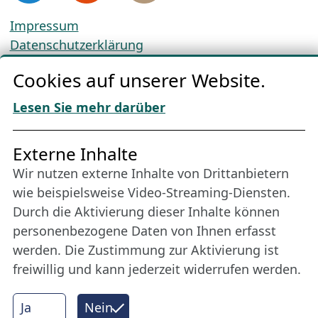
Impressum
Datenschutzerklärung
Cookie-Richtlinien
Cookies auf unserer Website.
AGBs
Download „Nordic Tango“
Lesen Sie mehr darüber
Freundes­kreis
Externe Inhalte
Wir nutzen externe Inhalte von Drittanbietern
Bleiben Sie uns das ganze Jahr über verbunden:
wie beispielsweise Video-Streaming-Diensten.
Werden Sie Freund der Nordischen Filmtage
Durch die Aktivierung dieser Inhalte können
Lübeck.
personenbezogene Daten von Ihnen erfasst
werden. Die Zustimmung zur Aktivierung ist
freiwillig und kann jederzeit widerrufen werden.
Mehr erfahren
Ja
Nein
Internet Partner