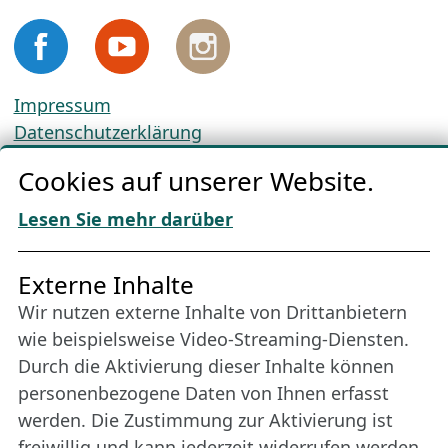
Impressum
Datenschutzerklärung
Cookie-Richtlinien
Cookies auf unserer Website.
AGBs
Download „Nordic Tango“
Lesen Sie mehr darüber
Freundes­kreis
Externe Inhalte
Wir nutzen externe Inhalte von Drittanbietern
Bleiben Sie uns das ganze Jahr über verbunden:
wie beispielsweise Video-Streaming-Diensten.
Werden Sie Freund der Nordischen Filmtage
Durch die Aktivierung dieser Inhalte können
Lübeck.
personenbezogene Daten von Ihnen erfasst
werden. Die Zustimmung zur Aktivierung ist
freiwillig und kann jederzeit widerrufen werden.