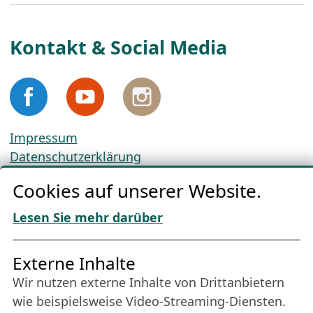
Kontakt & Social Media
Impressum
Datenschutzerklärung
Cookie-Richtlinien
Cookies auf unserer Website.
AGBs
Download „Nordic Tango“
Lesen Sie mehr darüber
Freundes­kreis
Externe Inhalte
Wir nutzen externe Inhalte von Drittanbietern
Bleiben Sie uns das ganze Jahr über verbunden:
wie beispielsweise Video-Streaming-Diensten.