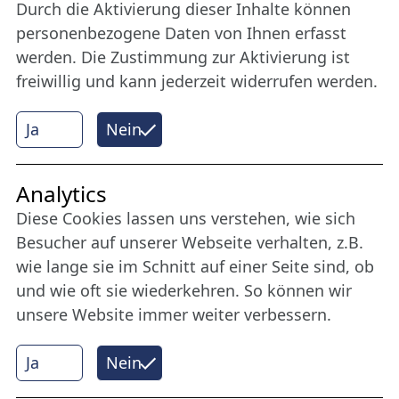
Werden Sie Freund der Nordischen Filmtage
Durch die Aktivierung dieser Inhalte können
Lübeck.
personenbezogene Daten von Ihnen erfasst
werden. Die Zustimmung zur Aktivierung ist
freiwillig und kann jederzeit widerrufen werden.
Mehr erfahren
Ja
Nein
Internet Partner
Analytics
Diese Cookies lassen uns verstehen, wie sich
Besucher auf unserer Webseite verhalten, z.B.
wie lange sie im Schnitt auf einer Seite sind, ob
und wie oft sie wiederkehren. So können wir
unsere Website immer weiter verbessern.
Ja
Nein
© 2026 Nordische Filmtage Lübeck
Internet-
Realisation, Design und Content-Management: