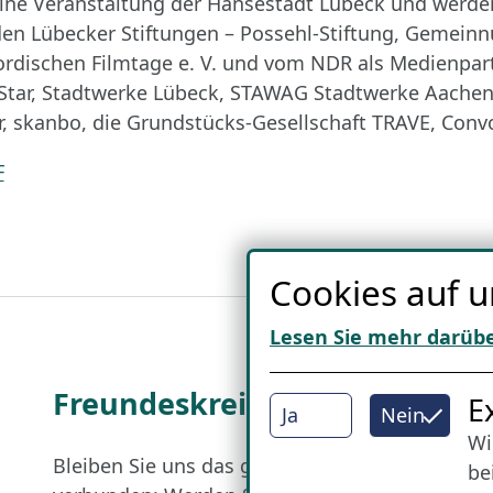
eine Veranstaltung der Hansestadt Lübeck und werde
den Lübecker Stiftungen – Possehl-Stiftung, Gemein
ordischen Filmtage e. V. und vom NDR als Medienpar
Star, Stadtwerke Lübeck, STAWAG Stadtwerke Aachen 
skanbo, die Grundstücks-Gesellschaft TRAVE, Conv
F
Cookies auf u
Lesen Sie mehr darüb
Freundes­kreis
I
E
Ja
Nein
Wi
Bleiben Sie uns das ganze Jahr über
be