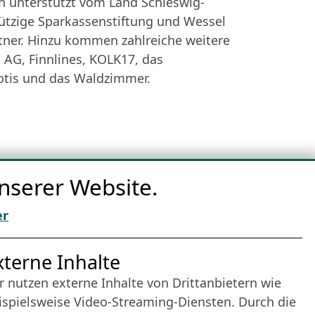
n unterstützt vom Land Schleswig-
nützige Sparkassenstiftung und Wessel
tner. Hinzu kommen zahlreiche weitere
AG, Finnlines, KOLK17, das
otis und das Waldzimmer.
nserer Website.
er
nternet Partner
xterne Inhalte
r nutzen externe Inhalte von Drittanbietern wie
ispielsweise Video-Streaming-Diensten. Durch die