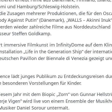
Sápmi und Hamburg/Schleswig-Holstein.
 die Zusagen mehrerer Produktionen, die für den Osca
ody Against Putin“ (Dänemark), „WALLS – Akinni Inuk“
erden wieder zahlreiche Filme aus Norddeutschland g
isseur Steffen Goldkamp.
rt immersive Filmkunst im InfinityDome auf dem Kli
tallation „Life in the Generation Ship“ der internat
eutschen Pavillon der Biennale di Venezia gezeigt un
ce lädt junges Publikum zu Entdeckungsreisen durch
e besonderen Vorstellungen für Kinder.
 diesem Jahr mit dem Biopic „Zorn“ von Gunnar Hells
rje Vigen“ wird live von einem Ensemble der Musikh
usiker Daniel Sorour untermalt.