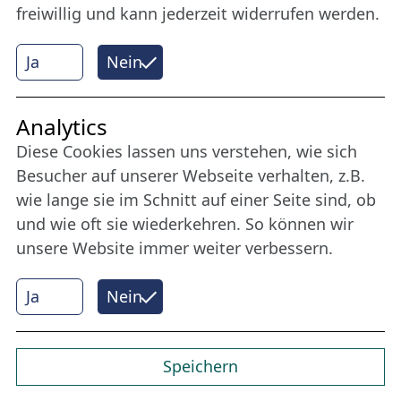
freiwillig und kann jederzeit widerrufen werden.
Mehr erfahren
Ja
Nein
Internet Partner
Analytics
Diese Cookies lassen uns verstehen, wie sich
Besucher auf unserer Webseite verhalten, z.B.
wie lange sie im Schnitt auf einer Seite sind, ob
und wie oft sie wiederkehren. So können wir
unsere Website immer weiter verbessern.
Ja
Nein
© 2026 Nordische Filmtage Lübeck
Internet-
Realisation, Design und Content-Management:
CONVOTIS Lübeck GmbH
Speichern