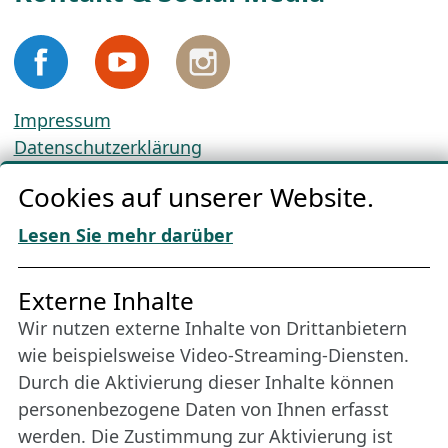
Impressum
Datenschutzerklärung
Cookie-Richtlinien
Cookies auf unserer Website.
AGBs
Download „Nordic Tango“
Lesen Sie mehr darüber
Freundes­kreis
Externe Inhalte
Wir nutzen externe Inhalte von Drittanbietern
Bleiben Sie uns das ganze Jahr über verbunden:
wie beispielsweise Video-Streaming-Diensten.
Werden Sie Freund der Nordischen Filmtage
Durch die Aktivierung dieser Inhalte können
Lübeck.
personenbezogene Daten von Ihnen erfasst
werden. Die Zustimmung zur Aktivierung ist