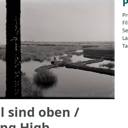
Pr
Fi
Se
Lä
Ta
l sind oben
/
ing High