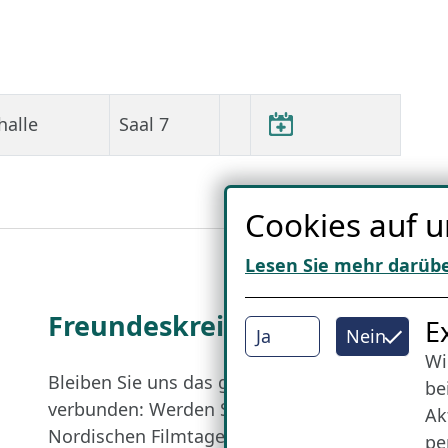
halle
Saal 7
Cookies auf u
Lesen Sie mehr darüb
Freundes­kreis
I
E
Ja
Nein
Wi
Bleiben Sie uns das ganze Jahr über
be
verbunden: Werden Sie Freund der
Ak
Nordischen Filmtage Lübeck.
pe