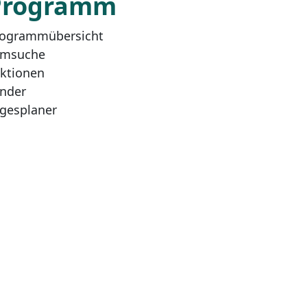
Programm
ogrammübersicht
lmsuche
ktionen
nder
gesplaner