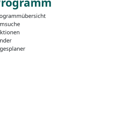
Programm
ogrammübersicht
lmsuche
ktionen
nder
gesplaner