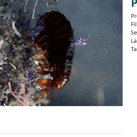
Pr
Fi
Se
Lä
Ta