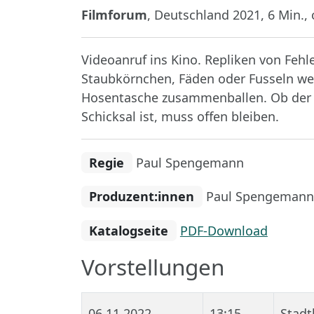
Filmforum
, Deutschland 2021, 6 Min.,
Videoanruf ins Kino. Repliken von Fehl
Staubkörnchen, Fäden oder Fusseln wer
Hosentasche zusammenballen. Ob der An
Schicksal ist, muss offen bleiben.
Regie
Paul Spengemann
Produzent:innen
Paul Spengemann
Katalogseite
PDF-Download
Vorstellungen
06.11.2022
13:15
Stadt