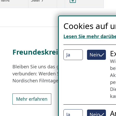
Cookies auf u
Lesen Sie mehr darüb
Freundes­kreis
I
E
Ja
Nein
Wi
Bleiben Sie uns das ganze Jahr über
be
verbunden: Werden Sie Freund der
Ak
Nordischen Filmtage Lübeck.
pe
Di
ka
Mehr erfahren
A
Ja
Nein