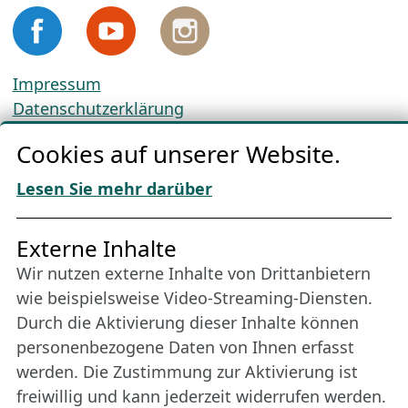
Impressum
Datenschutzerklärung
Cookie-Richtlinien
Cookies auf unserer Website.
AGBs
Download „Nordic Tango“
Lesen Sie mehr darüber
Freundes­kreis
Externe Inhalte
Wir nutzen externe Inhalte von Drittanbietern
Bleiben Sie uns das ganze Jahr über verbunden:
wie beispielsweise Video-Streaming-Diensten.
Werden Sie Freund der Nordischen Filmtage
Durch die Aktivierung dieser Inhalte können
Lübeck.
personenbezogene Daten von Ihnen erfasst
werden. Die Zustimmung zur Aktivierung ist
freiwillig und kann jederzeit widerrufen werden.
Mehr erfahren