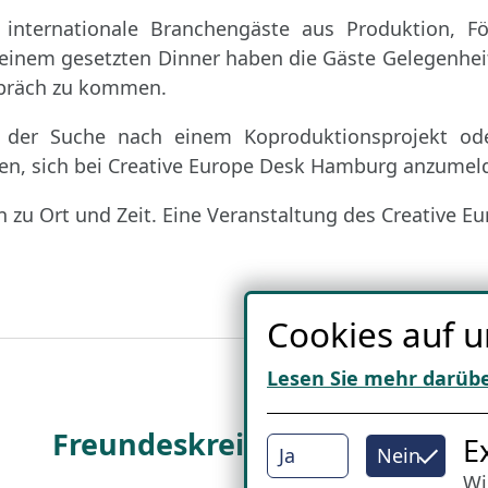
internationale Branchengäste aus Produktion, Fo
 einem gesetzten Dinner haben die Gäste Gelegenheit,
präch zu kommen.
auf der Suche nach einem Koproduktionsprojekt od
eten, sich bei Creative Europe Desk Hamburg anzume
n zu Ort und Zeit. Eine Veranstaltung des Creative 
Cookies auf u
Lesen Sie mehr darüb
Freundes­kreis
I
E
Ja
Nein
Wi