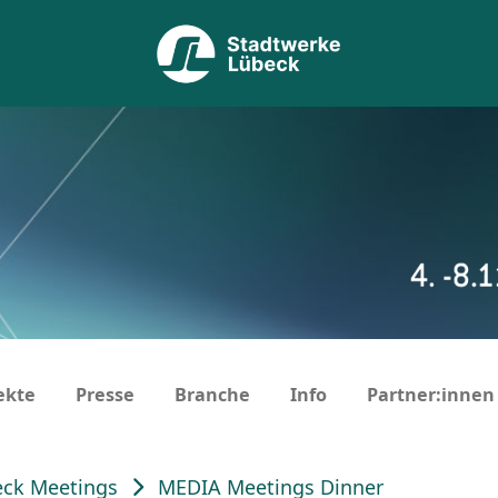
ekte
Presse
Branche
Info
Partner:innen
ck Meetings
MEDIA Meetings Dinner