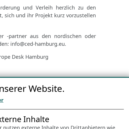
̈rderung und Verleih herzlich zu den
 sich und ihr Projekt kurz vorzustellen
er -partner aus den nordischen oder
lden: info@ced-hamburg.eu.
Europe Desk Hamburg
nserer Website.
er
nternet Partner
xterne Inhalte
r nutzen externe Inhalte von Drittanbietern wie