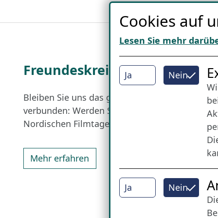
Cookies auf u
Lesen Sie mehr darüb
Freundes­kreis
I
E
Ja
Nein
Wi
Bleiben Sie uns das ganze Jahr über
be
verbunden: Werden Sie Freund der
Ak
Nordischen Filmtage Lübeck.
pe
Di
ka
Mehr erfahren
A
Ja
Nein
Di
Be