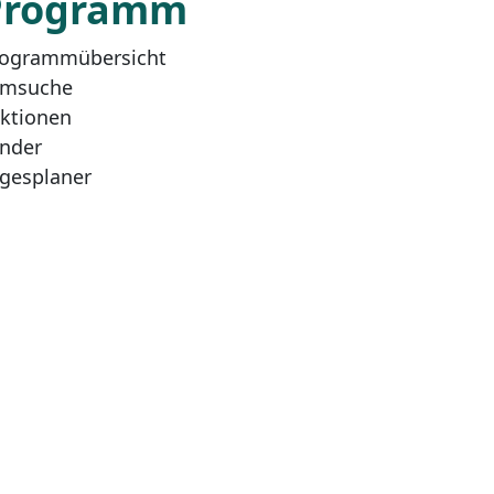
Programm
ogrammübersicht
lmsuche
ktionen
nder
gesplaner