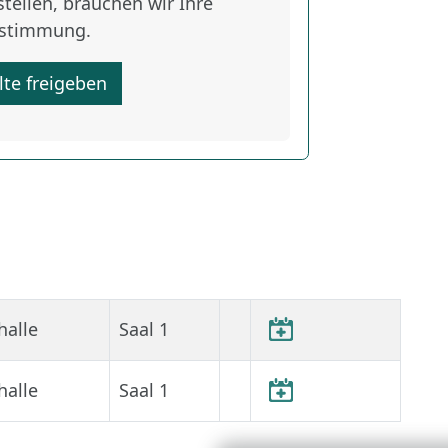
tellen, brauchen wir Ihre
stimmung.
lte freigeben
halle
Saal 1
halle
Saal 1