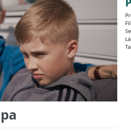
Pr
Fi
Se
Lä
Ta
dpa