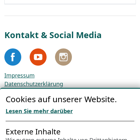
Kontakt & Social Media
Impressum
Datenschutzerklärung
Cookie-Richtlinien
Cookies auf unserer Website.
AGBs
Download „Nordic Tango“
Lesen Sie mehr darüber
Freundes­kreis
Externe Inhalte
Wir nutzen externe Inhalte von Drittanbietern