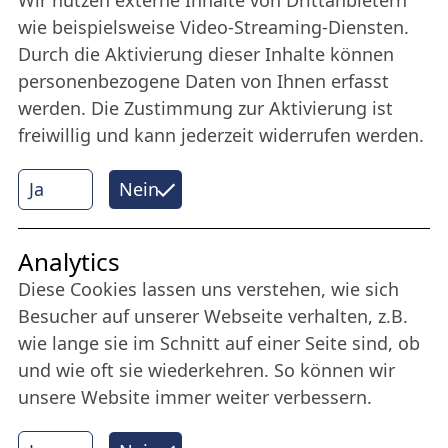
Bleiben Sie uns das ganze Jahr über verbunden:
wie beispielsweise Video-Streaming-Diensten.
Werden Sie Freund der Nordischen Filmtage
Durch die Aktivierung dieser Inhalte können
Lübeck.
personenbezogene Daten von Ihnen erfasst
werden. Die Zustimmung zur Aktivierung ist
freiwillig und kann jederzeit widerrufen werden.
Mehr erfahren
Ja
Nein
Internet Partner
Analytics
Diese Cookies lassen uns verstehen, wie sich
Besucher auf unserer Webseite verhalten, z.B.
wie lange sie im Schnitt auf einer Seite sind, ob
und wie oft sie wiederkehren. So können wir
unsere Website immer weiter verbessern.