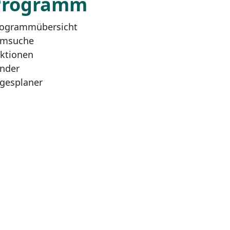
Programm
ogrammübersicht
lmsuche
ktionen
nder
gesplaner