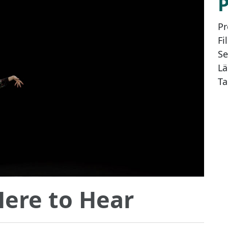
Pr
Fi
Se
Lä
Ta
Here to Hear