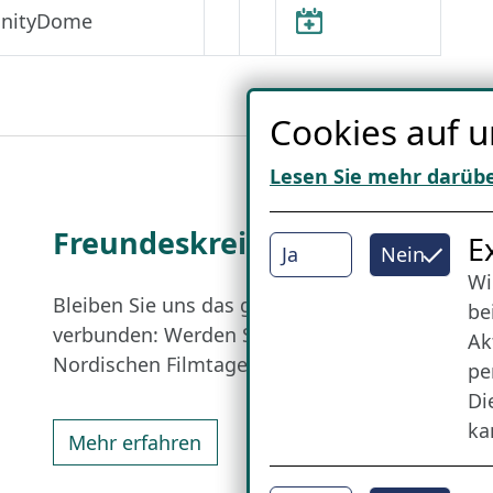
finityDome
Cookies auf u
Lesen Sie mehr darüb
Freundes­kreis
I
E
Ja
Nein
Wi
Bleiben Sie uns das ganze Jahr über
be
verbunden: Werden Sie Freund der
Ak
Nordischen Filmtage Lübeck.
pe
Di
ka
Mehr erfahren