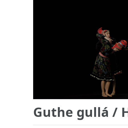
Guthe gullá
/ 