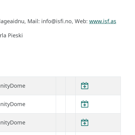
ageaidnu, Mail: info@isfi.no, Web:
www.isf.as
la Pieski
finityDome
finityDome
finityDome