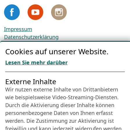
Impressum
Datenschutzerklärung
Cookie-Richtlinien
Cookies auf unserer Website.
AGBs
Download „Nordic Tango“
Lesen Sie mehr darüber
Freundes­kreis
Externe Inhalte
Wir nutzen externe Inhalte von Drittanbietern
Bleiben Sie uns das ganze Jahr über verbunden:
wie beispielsweise Video-Streaming-Diensten.
Werden Sie Freund der Nordischen Filmtage
Durch die Aktivierung dieser Inhalte können
Lübeck.
personenbezogene Daten von Ihnen erfasst
werden. Die Zustimmung zur Aktivierung ist
freiwillig und kann jederzeit widerrufen werden.