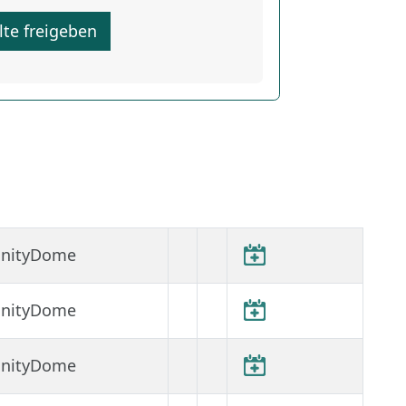
lte freigeben
finityDome
finityDome
finityDome