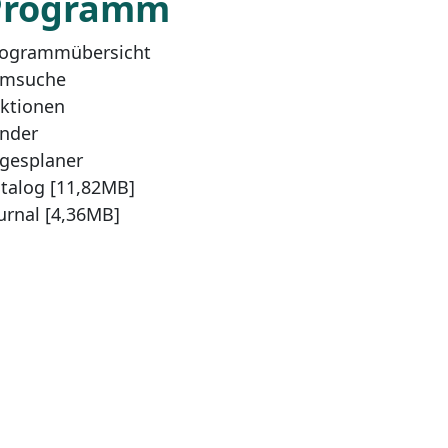
Programm
ogrammübersicht
lmsuche
ktionen
nder
gesplaner
talog [11,82MB]
urnal [4,36MB]