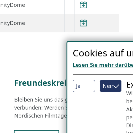
finityDome
finityDome
Cookies auf u
Lesen Sie mehr darüb
Freundes­kreis
I
E
Ja
Nein
Wi
Bleiben Sie uns das ganze Jahr über
be
verbunden: Werden Sie Freund der
Ak
Nordischen Filmtage Lübeck.
pe
Di