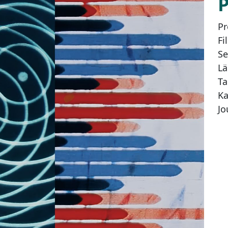
Pr
Fi
Se
Lä
Ta
Ka
Jo