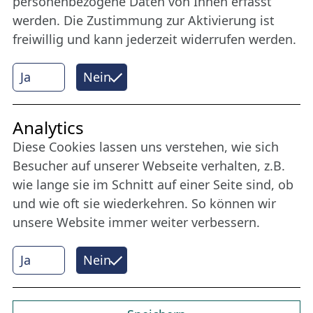
personenbezogene Daten von Ihnen erfasst
werden. Die Zustimmung zur Aktivierung ist
freiwillig und kann jederzeit widerrufen werden.
Mehr erfahren
Ja
Nein
Internet Partner
Analytics
Diese Cookies lassen uns verstehen, wie sich
Besucher auf unserer Webseite verhalten, z.B.
wie lange sie im Schnitt auf einer Seite sind, ob
und wie oft sie wiederkehren. So können wir
unsere Website immer weiter verbessern.
Ja
Nein
© 2026 Nordische Filmtage Lübeck
Internet-
Realisation, Design und Content-Management:
CONVOTIS Lübeck GmbH