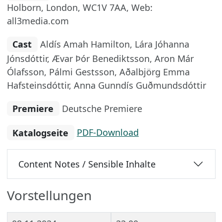
Holborn, London, WC1V 7AA, Web:
all3media.com
Cast
Aldís Amah Hamilton, Lára Jóhanna
Jónsdóttir, Ævar Þór Benediktsson, Aron Már
Ólafsson, Pálmi Gestsson, Aðalbjörg Emma
Hafsteinsdóttir, Anna Gunndís Guðmundsdóttir
Premiere
Deutsche Premiere
Katalogseite
PDF-Download
Content Notes / Sensible Inhalte
Vorstellungen