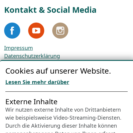
Kontakt & Social Media
Impressum
Datenschutzerklärung
Cookie-Richtlinien
Cookies auf unserer Website.
AGBs
Download „Nordic Tango“
Lesen Sie mehr darüber
Freundes­kreis
Externe Inhalte
Wir nutzen externe Inhalte von Drittanbietern
Bleiben Sie uns das ganze Jahr über verbunden:
wie beispielsweise Video-Streaming-Diensten.
Werden Sie Freund der Nordischen Filmtage
Durch die Aktivierung dieser Inhalte können
Lübeck.