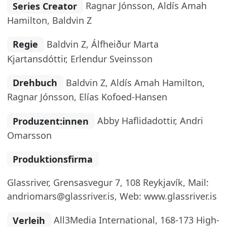
Series Creator
Ragnar Jónsson, Aldís Amah
Hamilton, Baldvin Z
Regie
Baldvin Z, Álfheiður Marta
Kjartansdóttir, Erlendur Sveinsson
Drehbuch
Baldvin Z, Aldís Amah Hamilton,
Ragnar Jónsson, Elías Kofoed-Hansen
Produzent:innen
Abby Haflidadottir, Andri
Omarsson
Produktionsfirma
Glassriver, Grensasvegur 7, 108 Reykjavík, Mail:
andriomars@glassriver.is, Web: www.glassriver.is
Verleih
All3Media International, 168-173 High-