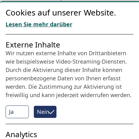
Cookie-Richtlinien
Cookies auf unserer Website.
AGBs
Download „Nordic Tango“
Lesen Sie mehr darüber
Freundes­kreis
Externe Inhalte
Wir nutzen externe Inhalte von Drittanbietern
Bleiben Sie uns das ganze Jahr über verbunden:
wie beispielsweise Video-Streaming-Diensten.
Werden Sie Freund der Nordischen Filmtage
Durch die Aktivierung dieser Inhalte können
Lübeck.
personenbezogene Daten von Ihnen erfasst
werden. Die Zustimmung zur Aktivierung ist
freiwillig und kann jederzeit widerrufen werden.
Mehr erfahren
Ja
Nein
Internet Partner
Analytics