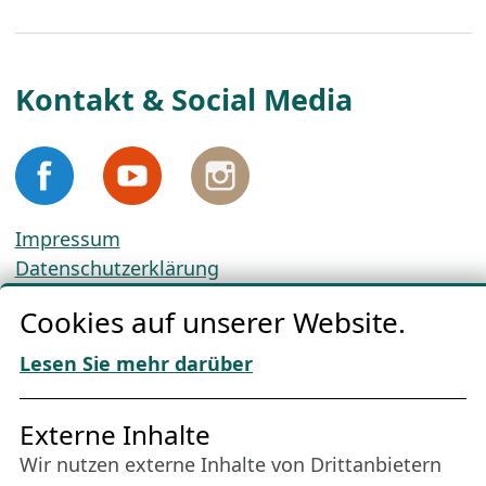
Kontakt & Social Media
Impressum
Datenschutzerklärung
Cookie-Richtlinien
Cookies auf unserer Website.
AGBs
Download „Nordic Tango“
Lesen Sie mehr darüber
Freundes­kreis
Externe Inhalte
Wir nutzen externe Inhalte von Drittanbietern