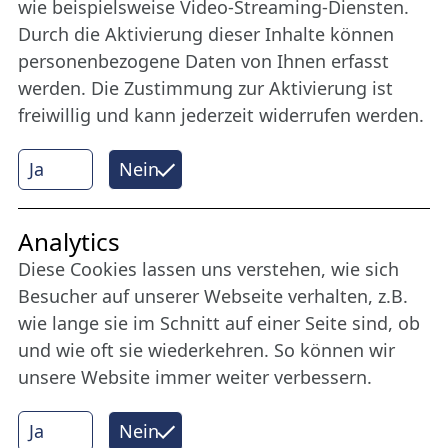
Bleiben Sie uns das ganze Jahr über verbunden:
wie beispielsweise Video-Streaming-Diensten.
Werden Sie Freund der Nordischen Filmtage
Durch die Aktivierung dieser Inhalte können
Lübeck.
personenbezogene Daten von Ihnen erfasst
werden. Die Zustimmung zur Aktivierung ist
freiwillig und kann jederzeit widerrufen werden.
Mehr erfahren
Ja
Nein
Internet Partner
Analytics
Diese Cookies lassen uns verstehen, wie sich
Besucher auf unserer Webseite verhalten, z.B.
wie lange sie im Schnitt auf einer Seite sind, ob
und wie oft sie wiederkehren. So können wir
unsere Website immer weiter verbessern.
Ja
Nein
© 2026 Nordische Filmtage Lübeck
Internet-