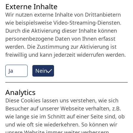
Freundes­kreis
Externe Inhalte
Wir nutzen externe Inhalte von Drittanbietern
Bleiben Sie uns das ganze Jahr über verbunden:
wie beispielsweise Video-Streaming-Diensten.
Werden Sie Freund der Nordischen Filmtage
Durch die Aktivierung dieser Inhalte können
Lübeck.
personenbezogene Daten von Ihnen erfasst
werden. Die Zustimmung zur Aktivierung ist
freiwillig und kann jederzeit widerrufen werden.
Mehr erfahren
Ja
Nein
Internet Partner
Analytics
Diese Cookies lassen uns verstehen, wie sich
Besucher auf unserer Webseite verhalten, z.B.
wie lange sie im Schnitt auf einer Seite sind, ob
und wie oft sie wiederkehren. So können wir
unsere Website immer weiter verbessern.