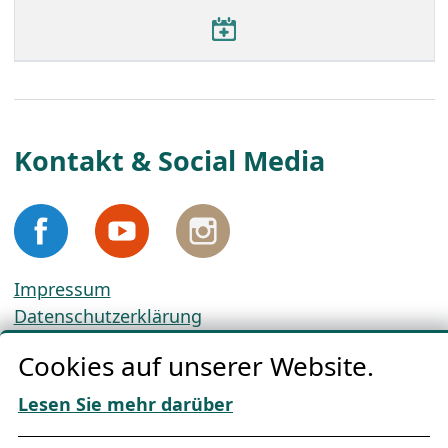
Kontakt & Social Media
Impressum
Datenschutzerklärung
Cookie-Richtlinien
Cookies auf unserer Website.
AGBs
Download „Nordic Tango“
Lesen Sie mehr darüber