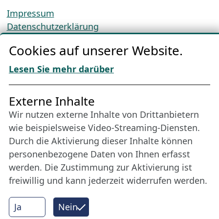
Impressum
Datenschutzerklärung
Cookie-Richtlinien
Cookies auf unserer Website.
AGBs
Download „Nordic Tango“
Lesen Sie mehr darüber
Freundes­kreis
Externe Inhalte
Wir nutzen externe Inhalte von Drittanbietern
Bleiben Sie uns das ganze Jahr über verbunden:
wie beispielsweise Video-Streaming-Diensten.
Werden Sie Freund der Nordischen Filmtage
Durch die Aktivierung dieser Inhalte können
Lübeck.
personenbezogene Daten von Ihnen erfasst
werden. Die Zustimmung zur Aktivierung ist
freiwillig und kann jederzeit widerrufen werden.
Mehr erfahren
Ja
Nein
Internet Partner