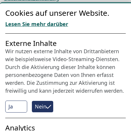
Cookie-Richtlinien
Cookies auf unserer Website.
AGBs
Download „Nordic Tango“
Lesen Sie mehr darüber
Freundes­kreis
Externe Inhalte
Wir nutzen externe Inhalte von Drittanbietern
Bleiben Sie uns das ganze Jahr über verbunden:
wie beispielsweise Video-Streaming-Diensten.
Werden Sie Freund der Nordischen Filmtage
Durch die Aktivierung dieser Inhalte können
Lübeck.
personenbezogene Daten von Ihnen erfasst
werden. Die Zustimmung zur Aktivierung ist
freiwillig und kann jederzeit widerrufen werden.
Mehr erfahren
Ja
Nein
Internet Partner
Analytics