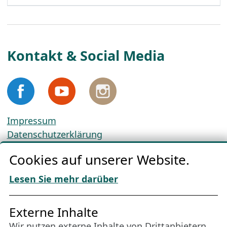
Kontakt & Social Media
Impressum
Datenschutzerklärung
Cookie-Richtlinien
Cookies auf unserer Website.
AGBs
Download „Nordic Tango“
Lesen Sie mehr darüber
Freundes­kreis
Externe Inhalte
Wir nutzen externe Inhalte von Drittanbietern