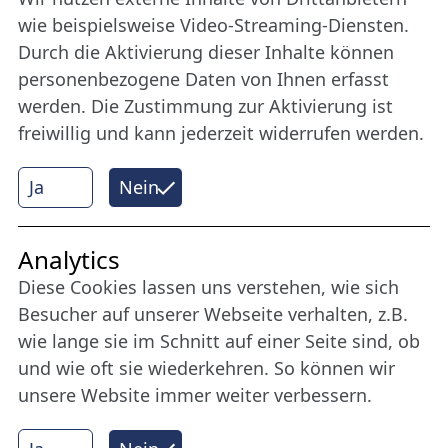
Bleiben Sie uns das ganze Jahr über verbunden:
wie beispielsweise Video-Streaming-Diensten.
Werden Sie Freund der Nordischen Filmtage
Durch die Aktivierung dieser Inhalte können
Lübeck.
personenbezogene Daten von Ihnen erfasst
werden. Die Zustimmung zur Aktivierung ist
freiwillig und kann jederzeit widerrufen werden.
Mehr erfahren
Ja
Nein
Internet Partner
Analytics
Diese Cookies lassen uns verstehen, wie sich
Besucher auf unserer Webseite verhalten, z.B.
wie lange sie im Schnitt auf einer Seite sind, ob
und wie oft sie wiederkehren. So können wir
unsere Website immer weiter verbessern.