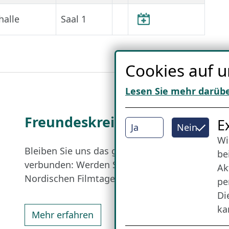
halle
Saal 1
Cookies auf u
Lesen Sie mehr darüb
Freundes­kreis
I
E
Ja
Nein
Wi
Bleiben Sie uns das ganze Jahr über
be
verbunden: Werden Sie Freund der
Ak
Nordischen Filmtage Lübeck.
pe
Di
ka
Mehr erfahren