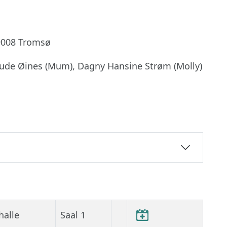
 9008 Tromsø
 Trude Øines (Mum), Dagny Hansine Strøm (Molly)
halle
Saal 1