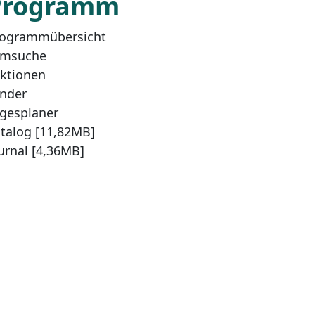
Programm
ogrammübersicht
lmsuche
ktionen
nder
gesplaner
talog [11,82MB]
urnal [4,36MB]