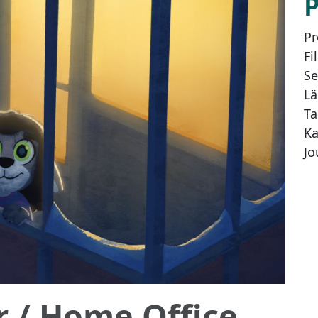
Pr
Fi
Se
Lä
Ta
Ka
Jo
r
/ Home Office