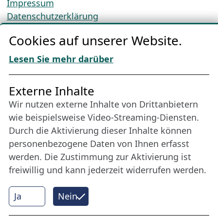
Impressum
Datenschutzerklärung
Cookie-Richtlinien
Cookies auf unserer Website.
AGBs
Download „Nordic Tango“
Lesen Sie mehr darüber
Freundes­kreis
Externe Inhalte
Wir nutzen externe Inhalte von Drittanbietern
Bleiben Sie uns das ganze Jahr über verbunden:
wie beispielsweise Video-Streaming-Diensten.
Werden Sie Freund der Nordischen Filmtage
Durch die Aktivierung dieser Inhalte können
Lübeck.
personenbezogene Daten von Ihnen erfasst
werden. Die Zustimmung zur Aktivierung ist
freiwillig und kann jederzeit widerrufen werden.
Mehr erfahren
Ja
Nein
Internet Partner