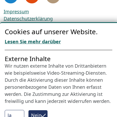
Impressum
Datenschutzerklärung
Cookie-Richtlinien
Cookies auf unserer Website.
AGBs
Download „Nordic Tango“
Lesen Sie mehr darüber
Freundes­kreis
Externe Inhalte
Wir nutzen externe Inhalte von Drittanbietern
Bleiben Sie uns das ganze Jahr über verbunden:
wie beispielsweise Video-Streaming-Diensten.
Werden Sie Freund der Nordischen Filmtage
Durch die Aktivierung dieser Inhalte können
Lübeck.
personenbezogene Daten von Ihnen erfasst
werden. Die Zustimmung zur Aktivierung ist
freiwillig und kann jederzeit widerrufen werden.
Mehr erfahren
Ja
Nein