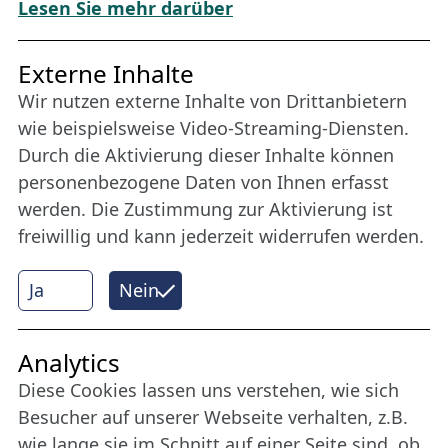
Download „Nordic Tango“
Lesen Sie mehr darüber
Freundes­kreis
Externe Inhalte
Wir nutzen externe Inhalte von Drittanbietern
Bleiben Sie uns das ganze Jahr über verbunden:
wie beispielsweise Video-Streaming-Diensten.
Werden Sie Freund der Nordischen Filmtage
Durch die Aktivierung dieser Inhalte können
Lübeck.
personenbezogene Daten von Ihnen erfasst
werden. Die Zustimmung zur Aktivierung ist
freiwillig und kann jederzeit widerrufen werden.
Mehr erfahren
Ja
Nein
Internet Partner
Analytics
Diese Cookies lassen uns verstehen, wie sich
Besucher auf unserer Webseite verhalten, z.B.
wie lange sie im Schnitt auf einer Seite sind, ob