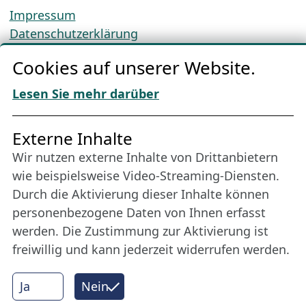
Impressum
Datenschutzerklärung
Cookie-Richtlinien
Cookies auf unserer Website.
AGBs
Download „Nordic Tango“
Lesen Sie mehr darüber
Freundes­kreis
Externe Inhalte
Wir nutzen externe Inhalte von Drittanbietern
Bleiben Sie uns das ganze Jahr über verbunden:
wie beispielsweise Video-Streaming-Diensten.
Werden Sie Freund der Nordischen Filmtage
Durch die Aktivierung dieser Inhalte können
Lübeck.
personenbezogene Daten von Ihnen erfasst
werden. Die Zustimmung zur Aktivierung ist
freiwillig und kann jederzeit widerrufen werden.
Mehr erfahren
Ja
Nein
Internet Partner