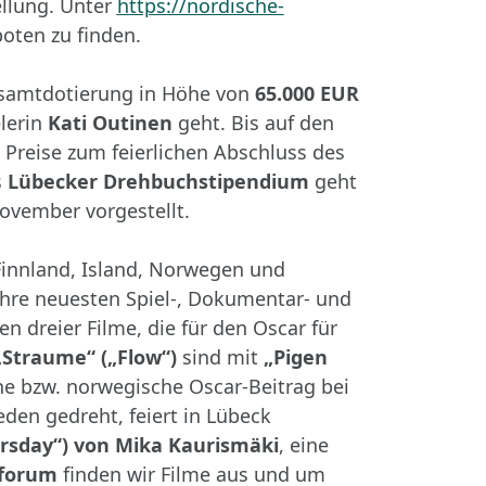
ellung. Unter
https://nordische-
oten zu finden.
samtdotierung in Höhe von
65.000 EUR
elerin
Kati Outinen
geht. Bis auf den
 Preise zum feierlichen Abschluss des
s
Lübecker Drehbuchstipendium
geht
ovember vorgestellt.
Finnland, Island, Norwegen und
ihre neuesten Spiel-, Dokumentar- und
n dreier Filme, die für den Oscar für
„Straume“ („Flow“)
sind mit
„Pigen
e bzw. norwegische Oscar-Beitrag bei
den gedreht, feiert in Lübeck
rsday“)
von Mika Kaurismäki
, eine
mforum
finden wir Filme aus und um