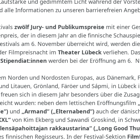
er Lautstärke und gedimmtem Licht während der Vorst
d alle Informationen zu unseren barrierefreien Angeb
ivals
zwölf Jury- und Publikumspreise
mit einer Ge
npreis, der in diesem Jahr an die finnische Schauspi
Festivals am 6. November überreicht wird, werden die
er Filmpreisnacht im
Theater Lübeck
verliehen. Da
Stipendiat:innen
werden bei der Eröffnung am 6. N
s dem Norden und Nordosten Europas, aus Dänemark, 
und Litauen, Grönland, Färöer und Sápmi, in Lübeck 
freuen sich in diesem Jahr besonders über die Zusage
reicht wurden: neben dem lettischen Eröffnungsfilm
e“)
und
„Armand“ („Elternabend“)
auch der dänisch
XXL“
von Kim Ekberg und Sawandi Groskind, in Schwe
lensäpahoittajan rakkaustarina“ („Long Good Thu
finnischen Regisseurs. In der Festival-Sektion
Fil