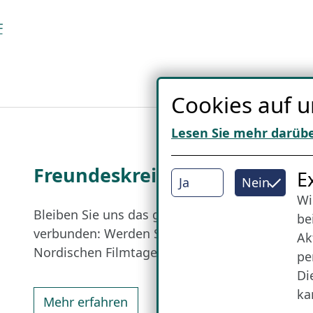
F
Cookies auf u
Lesen Sie mehr darüb
Freundes­kreis
I
E
Ja
Nein
Wi
Bleiben Sie uns das ganze Jahr über
be
verbunden: Werden Sie Freund der
Ak
Nordischen Filmtage Lübeck.
pe
Di
ka
Mehr erfahren