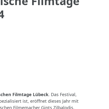
dische Filmtage
4
schen Filmtage Lübeck
. Das Festival,
alisiert ist, eröffnet dieses Jahr mit
schen Filmemacher Gints Zilbalodis.