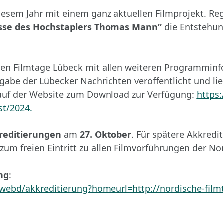
diesem Jahr mit einem ganz aktuellen Filmprojekt. Re
sse des Hochstaplers Thomas Mann“
die Entstehu
chen Filmtage Lübeck mit allen weiteren Programmin
 der Lübecker Nachrichten veröffentlicht und lie
zt auf der Website zum Download zur Verfügung:
https:
st/2024.
kreditierungen
am
27. Oktober
. Für spätere Akkredi
 zum freien Eintritt zu allen Filmvorführungen der N
ng
:
/webd/akkreditierung?homeurl=http://nordische-film