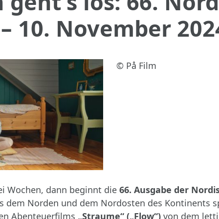
 geht’s los: 66. Nor
 – 10. November 202
© På Film
rei Wochen, dann beginnt die
66. Ausgabe der Nordi
s dem Norden und dem Nordosten des Kontinents spezi
ten Abenteuerfilms
„Straume“ („Flow“)
von dem letti