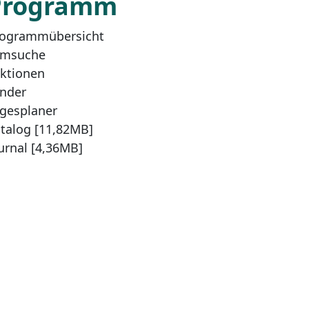
Programm
ogrammübersicht
lmsuche
ktionen
nder
gesplaner
talog [11,82MB]
urnal [4,36MB]