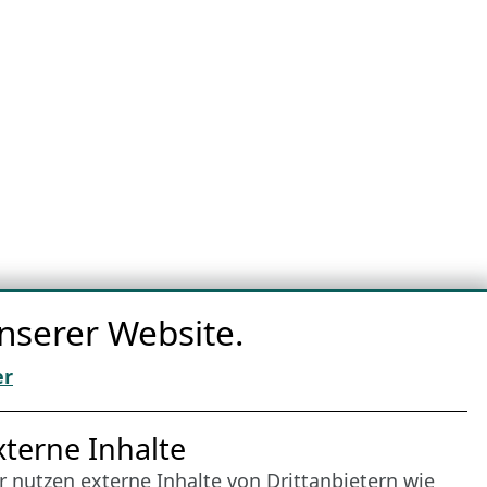
nserer Website.
er
nternet Partner
xterne Inhalte
r nutzen externe Inhalte von Drittanbietern wie