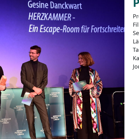
Pr
Fi
Se
Lä
Ta
Ka
Jo