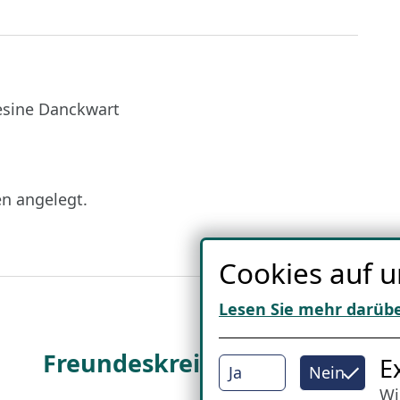
esine Danckwart
en angelegt.
Cookies auf u
Lesen Sie mehr darüb
Freundes­kreis
I
E
Ja
Nein
Wi