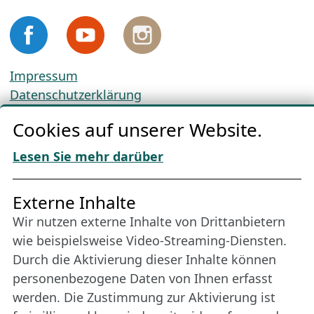
Impressum
Datenschutzerklärung
Cookie-Richtlinien
Cookies auf unserer Website.
AGBs
Download „Nordic Tango“
Lesen Sie mehr darüber
Freundes­kreis
Externe Inhalte
Wir nutzen externe Inhalte von Drittanbietern
Bleiben Sie uns das ganze Jahr über verbunden:
wie beispielsweise Video-Streaming-Diensten.
Werden Sie Freund der Nordischen Filmtage
Durch die Aktivierung dieser Inhalte können
Lübeck.
personenbezogene Daten von Ihnen erfasst
werden. Die Zustimmung zur Aktivierung ist