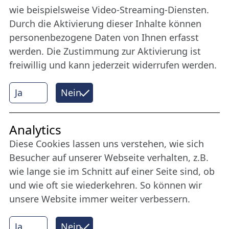
Bleiben Sie uns das ganze Jahr über verbunden:
wie beispielsweise Video-Streaming-Diensten.
Werden Sie Freund der Nordischen Filmtage
Durch die Aktivierung dieser Inhalte können
Lübeck.
personenbezogene Daten von Ihnen erfasst
werden. Die Zustimmung zur Aktivierung ist
freiwillig und kann jederzeit widerrufen werden.
Mehr erfahren
Ja
Nein
Internet Partner
Analytics
Diese Cookies lassen uns verstehen, wie sich
Besucher auf unserer Webseite verhalten, z.B.
wie lange sie im Schnitt auf einer Seite sind, ob
und wie oft sie wiederkehren. So können wir
unsere Website immer weiter verbessern.
Ja
Nein