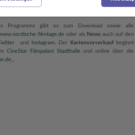
n 60. Nordischen Filmtage Lübeck, das seit dem 20.
val Homepage einsehbar ist.
 Programms gibt es zum Download sowie alle
www.nordische-filmtage.de
oder als
News
auch auf den
Twitter
und
Instagram
. Der
Kartenvorverkauf
beginnt
 im
CineStar Filmpalast Stadthalle
und online über die
ar.de
.