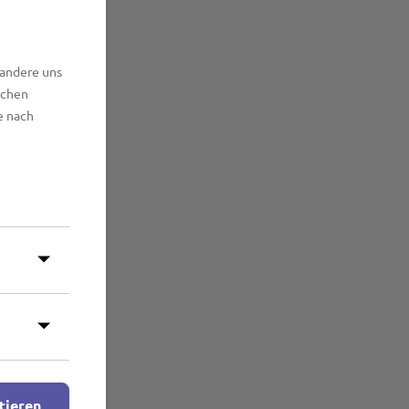
 andere uns
lchen
e nach
tieren