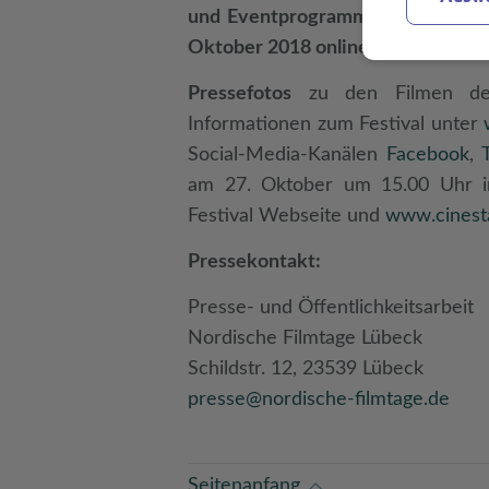
und Eventprogramm der kommende
Oktober 2018 online auf der Festi
Pressefotos
zu den Filmen des
Informationen zum Festival unter
Social-Media-Kanälen
Facebook
,
am 27. Oktober um 15.00 Uhr
Festival Webseite und
www.cinest
Pressekontakt:
Presse- und Öffentlichkeitsarbeit
Nordische Filmtage Lübeck
Schildstr. 12, 23539 Lübeck
presse@nordische-filmtage.de
Seitenanfang