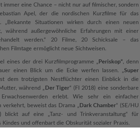
st immer eine Chance – nicht nur auf filmischer, sondern
Sebastian Apel, der die nordischen Kurzfilme für das
hat. „Bekannte Situationen wirken durch einen neuen
rt, während außergewöhnliche Erfahrungen mit einer
ehandelt werden.“ 20 Filme, 20 Schicksale – das
hen Filmtage ermöglicht neue Sichtweisen.
tel eines der drei Kurzfilmprogramme „
Periskop“
, denn
auer einen Blick um die Ecke werfen lassen. „
Super
bst dem trotzigsten Nestflüchter einen Einblick in die
 Mutter, während „
Der Tiger
“ (FI 2018) eine sonderbare
Erwachsenwerden erlebt. Wie sehr ein einfacher
on verkehrt, beweist das Drama „
Dark Chamber
“ (SE/HU
 blickt auf eine „Tanz- und Trinkveranstaltung“ für
Kindes und offenbart die Obskurität sozialer Praxis.
läuft unter dem Titel „
Sexkapaden, Singalongs und