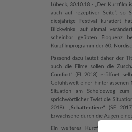
Lübeck, 30.10.18 - „Der Kurzfilm i
auch auf rezeptiver Seite“, so 
diesjährige Festival kuratiert 
Blickwinkel auf einmal verände
scheinbar geübten Eloquenz b
Kurzfilmprogramm der 60. Nordisc
Passend dazu lautet daher der Ti
auch die Filme sollen die Zusch
Comfort
“ (FI 2018) eröffnet sel
Gefühlswelt einer hinterlassenen
Situation am Scheideweg zum 
sprichwörtlicher Twist die Situati
2018). „
Schattentiere
“ (SE 2017)
Erwachsene durch die Augen eines 
Ein weiteres Kurzfilmprogramm 