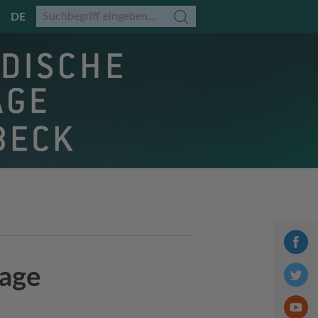
DE
tage