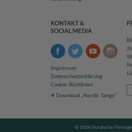
KONTAKT &
F
SOCIAL MEDIA
Bl
Ja
We
No
Impressum
Lü
Datenschutzerklärung
Cookie-Richtlinien
Download „Nordic Tango“
© 2024 Nordische Filmtage