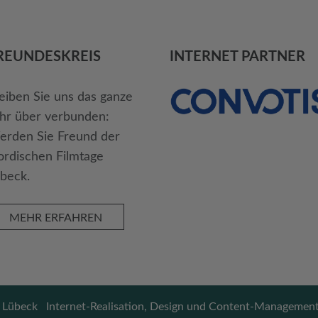
REUNDES­KREIS
INTERNET PARTNER
eiben Sie uns das ganze
hr über verbunden:
rden Sie Freund der
rdischen Filmtage
beck.
MEHR ERFAHREN
 Lübeck
Internet-Realisation, Design und Content-Managem