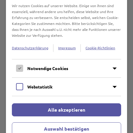
E-Mail:
sebastian.apel@nordische-filmtage.de
Wir nutzen Cookies auf unserer Website. Einige von ihnen sind
Tel.: 0451 122 1239
essenziell, während andere uns helfen, diese Website und Ihre
Erfahrung zu verbessern. Sie entscheiden selbst, welchen Cookie-
Die Aufgaben erstrecken sich über die verschiedensten
Kategorien Sie zustimmen möchten. Bitte berücksichtigen Sie,
Bereiche, vom Kinoeinlass über die Mithilfe bei der
dass Ihnen je nach Auswahl u.U. nicht mehr alle Funktionen unserer
Durchführung besonderer Events bis zum Runner oder
Website zur Verfügung stehen.
Assistenz der Festivalfotografen der Filmtage. Die
Arbeitszeiten variieren je nach Aufgabenbereich – von
Datenschutzerklärung
Impressum
Cookie-Richtlinien
festen Schichten bis zu eventabhängigen Einsätzen. Als
Volunteers erhaltet ihr nach Feierabend freien Zugang zu
Notwendige Cookies
Filmen und Events des Festivals.
Die Nordischen Filmtage Lübeck sind mit über 32.000
Webstatistik
Besuchern und 200 Vorführungen in sechs Tagen das
größte Filmfestival mit skandinavisch-baltisch-
norddeutscher Ausrichtung in Europa außerhalb der
Nordischen Länder.
Alle akzeptieren
Den Inhalt dieser Seite als Download (PDF)
Auswahl bestätigen