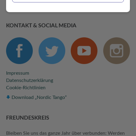
Seitenanfang
KONTAKT & SOCIAL MEDIA
Impressum
Datenschutzerklärung
Cookie-Richtlinien
Download „Nordic Tango“
FREUNDES­KREIS
Bleiben Sie uns das ganze Jahr über verbunden: Werden