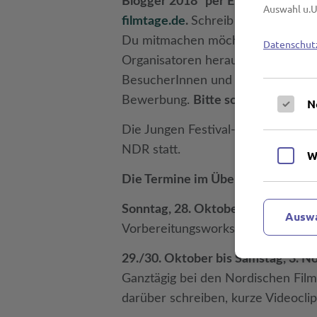
Blogger 2018“ per E-Mail direkt b
Auswahl u.U
filmtage.de
.
Schreib uns Deinen N
Du mitmachen möchtest. Wenn Du I
Datenschut
Organisatoren herausfinden wills
BesucherInnen und Gästen des Fest
Bewerbung.
Bitte schick uns Dei
N
Die Jungen Festival-Blogger finde
NDR statt.
W
Die Termine im Überblick:
Sonntag, 28. Oktober 2018, 14:30 
Auswa
Vorbereitungsworkshop, Jugendkul
29./30. Oktober bis Samstag, 3. 
Ganztägig bei den Nordischen Filmt
darüber schreiben, kurze Videoclip