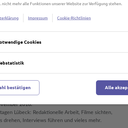
ei Nadine Dietrich:
nadine.dietrich@nordische-
. nicht mehr alle Funktionen unserer Website zur Verfügung stehen.
amen, Dein Alter und eine kurze Begründung, warum
deen hast, was Du über das Festival und seine
zerklärung
Impressum
Cookie-Richtlinien
t, wen Du gerne interviewen oder welche Fragen Du den
ivals stellen möchtest, dann schreib es mit in Deine
ne Bewerbung bis spätestens 7. Oktober 2018.
otwendige Cookies
n in Kooperation mit den Lübecker Nachrichten und dem
ebstatistik
bis 20:30 Uhr:
hl bestätigen
Alle akzep
turhaus „Röhre“, Mengstraße 35, 23552 Lübeck
November 2018:
agen Lübeck: Redaktionelle Arbeit, Filme sichten,
s drehen, Interviews führen und vieles mehr.