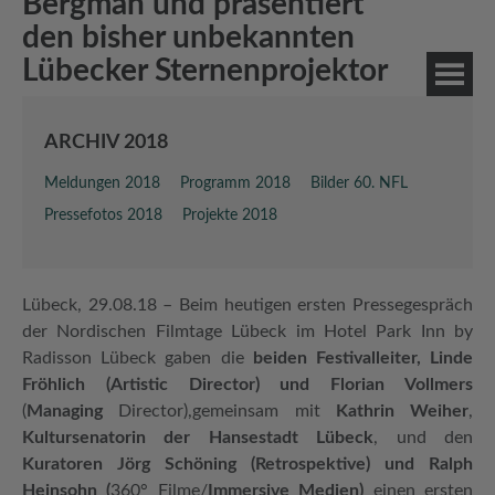
Bergman und präsentiert
den bisher unbekannten
Lübecker Sternenprojektor
ARCHIV 2018
Meldungen 2018
Programm 2018
Bilder 60. NFL
Pressefotos 2018
Projekte 2018
Lübeck, 29.08.18 – Beim heutigen ersten Pressegespräch
der Nordischen Filmtage Lübeck im Hotel Park Inn by
Radisson Lübeck gaben die
beiden Festivalleiter, Linde
Fröhlich (Artistic Director) und Florian Vollmers
(
Managing
Director),gemeinsam mit
Kathrin Weiher
,
Kultursenatorin der Hansestadt Lübeck
, und den
Kuratoren Jörg Schöning (Retrospektive) und Ralph
Heinsohn (
360° Filme/
Immersive Medien)
einen ersten