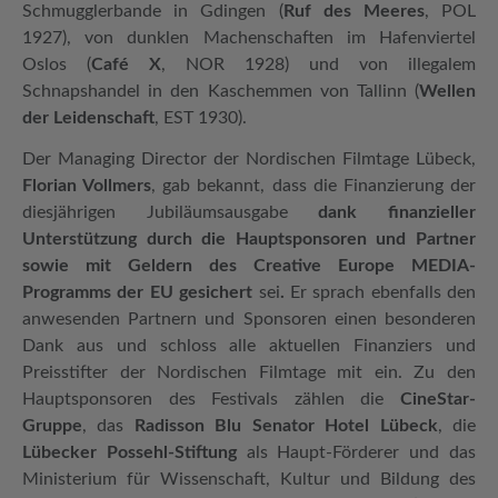
Schmugglerbande in Gdingen (
Ruf des Meeres
, POL
1927), von dunklen Machenschaften im Hafenviertel
Oslos (
Café X
, NOR 1928) und von illegalem
Schnapshandel in den Kaschemmen von Tallinn (
Wellen
der Leidenschaft
, EST 1930).
Der Managing Director der Nordischen Filmtage Lübeck,
Florian Vollmers
, gab bekannt, dass die Finanzierung der
diesjährigen Jubiläumsausgabe
dank finanzieller
Unterstützung durch die Hauptsponsoren und Partner
sowie mit Geldern des Creative Europe MEDIA-
Programms der EU gesichert
sei
.
Er sprach ebenfalls den
anwesenden Partnern und Sponsoren einen besonderen
Dank aus und schloss alle aktuellen Finanziers und
Preisstifter der Nordischen Filmtage mit ein. Zu den
Hauptsponsoren des Festivals zählen die
CineStar-
Gruppe
, das
Radisson Blu Senator Hotel Lübeck
, die
Lübecker Possehl-Stiftung
als Haupt-Förderer und das
Ministerium für Wissenschaft, Kultur und Bildung des