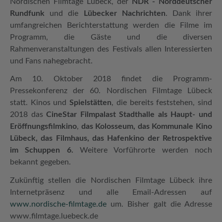
Nordischen Filmtage Lübeck, der
NDR -
Norddeutscher
Rundfunk
und die
Lübecker Nachrichten
. Dank ihrer
umfangreichen Berichterstattung werden die Filme im
Programm, die Gäste und die diversen
Rahmenveranstaltungen des Festivals allen Interessierten
und Fans nahegebracht.
Am 10. Oktober 2018 findet die Programm-
Pressekonferenz der 60. Nordischen Filmtage Lübeck
statt. Kinos und
Spielstätten
, die bereits feststehen, sind
2018 das
CineStar Filmpalast Stadthalle als Haupt- und
Eröffnungsfilmkino
,
das
Kolosseum, das Kommunale Kino
Lübeck, das Filmhaus, das Hafenkino der Retrospektive
im Schuppen 6.
Weitere Vorführorte werden noch
bekannt gegeben.
Zukünftig stellen die Nordischen Filmtage Lübeck ihre
Internetpräsenz und alle Email-Adressen auf
www.nordische-filmtage.de
um. Bisher galt die Adresse
www.filmtage.luebeck.de