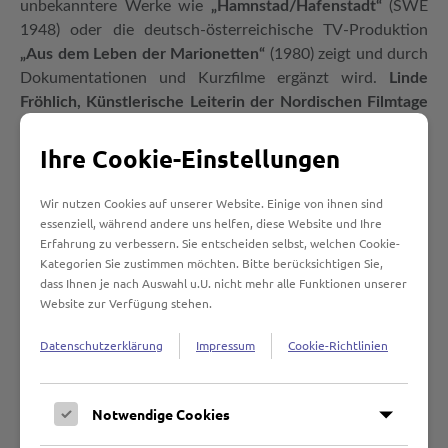
unbekanntere Werke wie
„Hamnstad/Hafenstadt“
(SWE
1948) oder die deutsch-österreichische TV-Produktion
„Aus dem Leben der Marionetten“
(1980) zeigt und durch
Dokumentationen und Kurzfilme ergänzt wird.
Linde
Fröhlich, Künstlerische Leiterin der Nordischen Filmtage
Lübeck
, betonte in diesem Zusammenhang die
geschichtliche Bedeutung des Jahres 1918, als gegen Ende
Ihre Cookie-Einstellungen
des Ersten Weltkrieges zahlreiche europäische Staaten
ihre Unabhängigkeit erlangten. Nachdem das Festival im
Wir nutzen Cookies auf unserer Website. Einige von ihnen sind
vergangenen Jahr bereits „100 Jahre Finnland“
essenziell, während andere uns helfen, diese Website und Ihre
Erfahrung zu verbessern. Sie entscheiden selbst, welchen Cookie-
thematisiert hat, würdigt es nun das
100-jährige Jubiläum
Kategorien Sie zustimmen möchten. Bitte berücksichtigen Sie,
der Baltischen Staaten
Estland, Lettland und Litauen
dass Ihnen je nach Auswahl u.U. nicht mehr alle Funktionen unserer
sowie die
Unabhängigkeit Islands
. Filme aus diesen
Website zur Verfügung stehen.
Ländern werden in allen Sektionen des Festivals
herausgehoben präsentiert. Ingmar Bergmans Milieustudie
Datenschutzerklärung
Impressum
Cookie-Richtlinien
„Hafenstadt“ eröffnet zudem die diesjährige
Retrospektive, hierin erzählt der Regisseur auf
Notwendige Cookies
überraschend realistische Weise von sozialen
Außenseitern während der Nachkriegszeit in Göteborg.