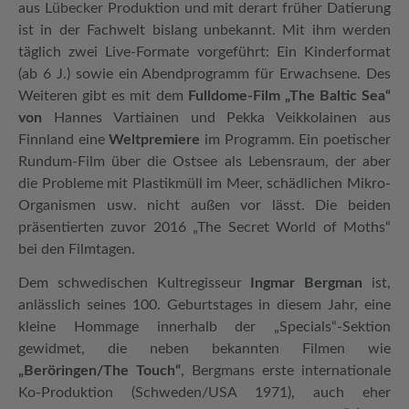
aus Lübecker Produktion und mit derart früher Datierung
ist in der Fachwelt bislang unbekannt. Mit ihm werden
täglich zwei Live-Formate vorgeführt: Ein Kinderformat
(ab 6 J.) sowie ein Abendprogramm für Erwachsene. Des
Weiteren gibt es mit dem
Fulldome-Film „The Baltic Sea“
von
Hannes Vartiainen und Pekka Veikkolainen aus
Finnland eine
Weltpremiere
im Programm. Ein poetischer
Rundum-Film über die Ostsee als Lebensraum, der aber
die Probleme mit Plastikmüll im Meer, schädlichen Mikro-
Organismen usw. nicht außen vor lässt. Die beiden
präsentierten zuvor 2016 „The Secret World of Moths“
bei den Filmtagen.
Dem schwedischen Kultregisseur
Ingmar Bergman
ist,
anlässlich seines 100. Geburtstages in diesem Jahr, eine
kleine Hommage innerhalb der „Specials“-Sektion
gewidmet, die neben bekannten Filmen wie
„Beröringen/The Touch“
, Bergmans erste internationale
Ko-Produktion (Schweden/USA 1971), auch eher