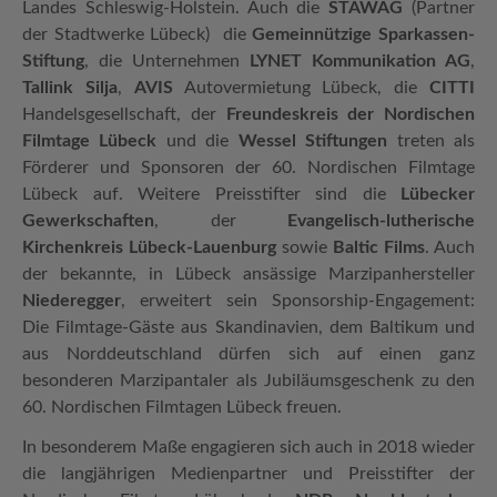
Landes Schleswig-Holstein. Auch die
STAWAG
(Partner
der Stadtwerke Lübeck) die
Gemeinnützige Sparkassen-
Stiftung
, die Unternehmen
LYNET Kommunikation AG
,
Tallink Silja
,
AVIS
Autovermietung Lübeck, die
CITTI
Handelsgesellschaft, der
Freundeskreis der Nordischen
Filmtage Lübeck
und die
Wessel Stiftungen
treten als
Förderer und Sponsoren der 60. Nordischen Filmtage
Lübeck auf. Weitere Preisstifter sind die
Lübecker
Gewerkschaften
, der
Evangelisch-lutherische
Kirchenkreis Lübeck-Lauenburg
sowie
Baltic Films
. Auch
der bekannte, in Lübeck ansässige Marzipanhersteller
Niederegger
, erweitert sein Sponsorship-Engagement:
Die Filmtage-Gäste aus Skandinavien, dem Baltikum und
aus Norddeutschland dürfen sich auf einen ganz
besonderen Marzipantaler als Jubiläumsgeschenk zu den
60. Nordischen Filmtagen Lübeck freuen.
In besonderem Maße engagieren sich auch in 2018 wieder
die langjährigen Medienpartner und Preisstifter der