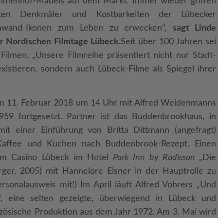
mmenhof-Mädels auf dem Markt: Immer wieder griffen
ten Denkmäler und Kostbarkeiten der Lübecker
einwand-Ikonen zum Leben zu erwecken“,
sagt Linde
der Nordischen Filmtage Lübeck.
Seit über 100 Jahren sei
Filmen. „Unsere Filmreihe präsentiert nicht nur Stadt-
xistieren, sondern auch Lübeck-Filme als Spiegel ihrer
am 11. Februar 2018 um 14 Uhr mit Alfred Weidenmanns
9 fortgesetzt. Partner ist das Buddenbrookhaus, in
it einer Einführung von Britta Dittmann (angefragt)
 Kaffee und Kuchen nach Buddenbrook-Rezept. Einen
 im Casino Lübeck im Hotel
Park Inn by Radisson
„Die
erger, 2005) mit Hannelore Elsner in der Hauptrolle zu
ersonalausweis mit!) Im April läuft Alfred Vohrers „Und
, eine selten gezeigte, überwiegend in Lübeck und
ösische Produktion aus dem Jahr 1972. Am 3. Mai wird