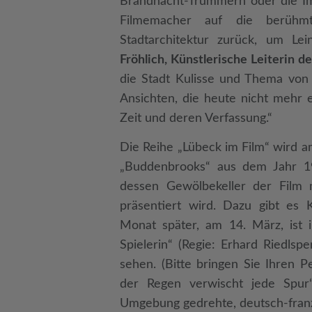
Brandnacht-Trümmern oder die I
Filmemacher auf die berühm
Stadtarchitektur zurück, um L
Fröhlich, Künstlerische Leiterin 
die Stadt Kulisse und Thema von 
Ansichten, die heute nicht mehr e
Zeit und deren Verfassung.“
Die Reihe „Lübeck im Film“ wird 
„Buddenbrooks“ aus dem Jahr 195
dessen Gewölbekeller der Film m
präsentiert wird. Dazu gibt es
Monat später, am 14. März, ist
Spielerin“ (Regie: Erhard Riedlsp
sehen. (Bitte bringen Sie Ihren P
der Regen verwischt jede Spur“
Umgebung gedrehte, deutsch-franz