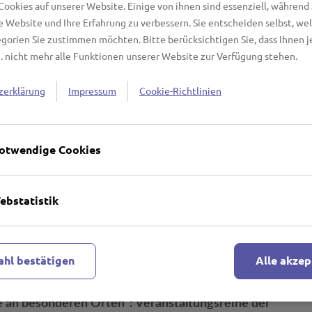
Cookies auf unserer Website. Einige von ihnen sind essenziell, während
 Filmreihe folgen!
se Website und Ihre Erfahrung zu verbessern. Sie entscheiden selbst, we
gorien Sie zustimmen möchten. Bitte berücksichtigen Sie, dass Ihnen j
eint ein
Flyer
,
die neben der Ankündigung der Termine
. nicht mehr alle Funktionen unserer Website zur Verfügung stehen.
Hintergrundinformationen und weitere Details enthält.
e finden Sie auch auf der Webseite der Nordischen
zerklärung
Impressum
Cookie-Richtlinien
ge.luebeck.de
, dort steht der Flyer auch unter "Aktuelle
eit. Die Reihe "Lübeck im Film" ist eine Veranstaltung
Lübeck mit Unterstützung der
Gemeinnützigen
otwendige Cookies
terstattung zur Veranstaltungsreihe "Lübeck im Film"
ebstatistik
t Geburtstag" für den Abdruck zur Verfügung. Dieses
tützung der
LTM - Lübeck Tourismus Marketing
hier
als jpg.
ktveranstaltungen „Heidi kehrt heim“ und „Nosferatu“
hl bestätigen
Alle akzep
.de/
e an besonderen Orten“: Veranstaltungsreihe der