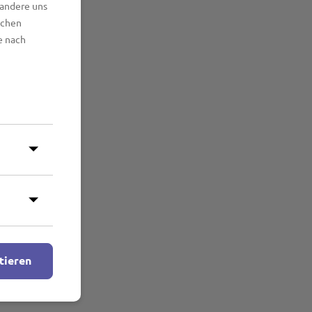
 andere uns
lchen
e nach
tieren