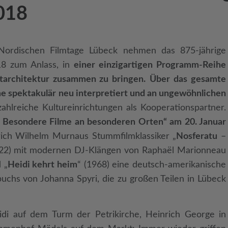
018
Nordischen Filmtage Lübeck nehmen das 875-jährige
18 zum Anlass, in
einer einzigartigen Programm-Reihe
tarchitektur zusammen zu bringen.
Über das gesamte
e spektakulär neu interpretiert und an ungewöhnlichen
 zahlreiche Kultureinrichtungen als Kooperationspartner.
– Besondere Filme an besonderen Orten“ am 20. Januar
rich Wilhelm Murnaus Stummfilmklassiker „
Nosferatu
–
22) mit modernen DJ-Klängen von Raphaël Marionneau
 „
Heidi kehrt heim
“ (1968) eine deutsch-amerikanische
uchs von Johanna Spyri, die zu großen Teilen in Lübeck
idi auf dem Turm der Petrikirche, Heinrich George in