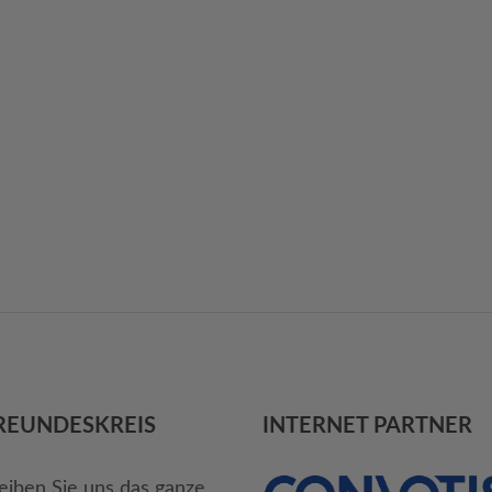
REUNDES­KREIS
INTERNET PARTNER
eiben Sie uns das ganze