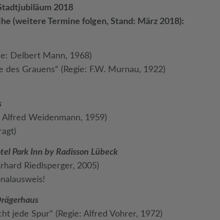
Stadtjubiläum 2018
ihe (weitere Termine folgen, Stand: März 2018):
gie: Delbert Mann, 1968)
e des Grauens“ (Regie: F.W. Murnau, 1922)
s
: Alfred Weidenmann, 1959)
ragt)
tel Park Inn by Radisson Lübeck
 Erhard Riedlsperger, 2005)
nalausweis!
Drägerhaus
ht jede Spur“ (Regie: Alfred Vohrer, 1972)