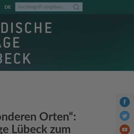
DE
onderen Orten“:
age Lübeck zum