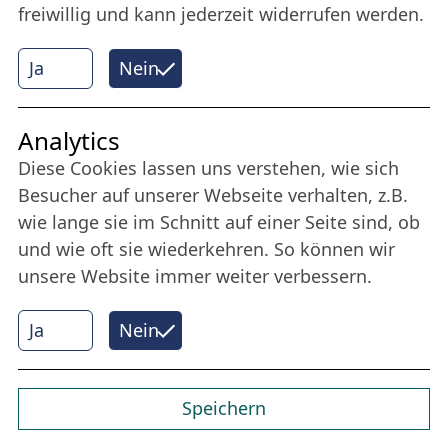
Deutschland 2023, 45 Min.
freiwillig und kann jederzeit widerrufen werden.
Regie: Joshua Sam Miller, Elise Lein
Ja
Nein
LIVESHOW: Take Off Sound
Analytics
Deutschland 2023, 42 Min.
Diese Cookies lassen uns verstehen, wie sich
Regie: Tomoko Nakasato, Ectoplastic Lab
Besucher auf unserer Webseite verhalten, z.B.
wie lange sie im Schnitt auf einer Seite sind, ob
und wie oft sie wiederkehren. So können wir
Lübeck in alten
unsere Website immer weiter verbessern.
Amateurfilmen 1929–1989 |
Lübeck Home Movies 1929–
Ja
Nein
1989
Deutschland , 90 Min., dt. OF
Speichern
Regie: C. Cay Wesnigk