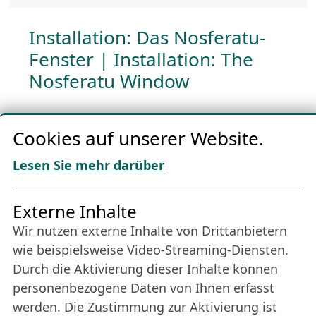
Installation: Das Nosferatu-
Fenster | Installation: The
Nosferatu Window
Cookies auf unserer Website.
LIVESHOW: Dimma
Lesen Sie mehr darüber
Finnland 2023, 40 Min.
Regie: Anton Johansson, Axel Hjo, Simon
Externe Inhalte
Häger
Wir nutzen externe Inhalte von Drittanbietern
wie beispielsweise Video-Streaming-Diensten.
LIVESHOW: Sounds of the
Durch die Aktivierung dieser Inhalte können
personenbezogene Daten von Ihnen erfasst
Ocean
werden. Die Zustimmung zur Aktivierung ist